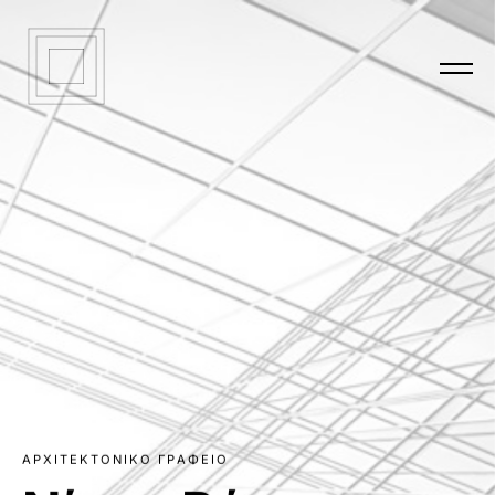
Α
Ρ
Χ
Ι
Τ
Ε
Κ
Τ
Ο
Ν
Ι
Κ
Ο
Γ
Ρ
Α
Φ
Ε
Ι
Ο