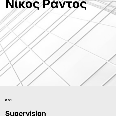
Ν
ί
κ
ο
ς
Ρ
ά
ν
τ
ο
ς
0
0
1
S
u
p
e
r
v
i
s
i
o
n